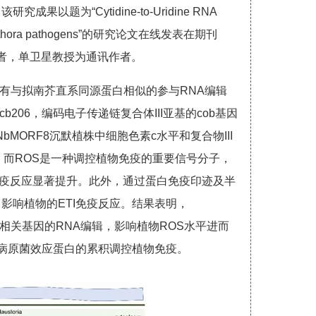
为“Cytidine-to-Uridine RNA
o Phytophthora pathogens”的研究论文在线发表在期刊
第一作者，单卫星教授为通讯作者。
8具有与拟南芥直系同源蛋白相似的参与RNA编辑
206，编码电子传递链复合体III亚基的cob基因
bMORF8沉默植株中细胞色素c水平和复合物III
，而ROS是一种调控植物免疫的重要信号分子，
TI免疫反应显著提升。此外，通过蛋白免疫印迹及半
，影响植物的ETI免疫反应。结果表明，
相关基因的RNA编辑，影响植物ROS水平进而
响病原菌效应蛋白的累积调控植物免疫。