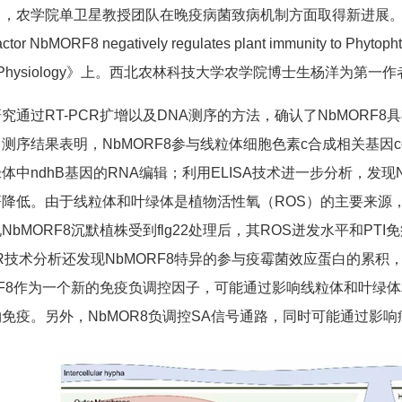
，农学院单卫星教授团队在晚疫病菌致病机制方面取得新进展。该研究成果以题
 factor NbMORF8 negatively regulates plant immunity t
nt Physiology》上。西北农林科技大学农学院博士生杨洋为
究通过RT-PCR扩增以及DNA测序的方法，确认了NbMORF
测序结果表明，NbMORF8参与线粒体细胞色素c合成相关基因ccb
体中ndhB基因的RNA编辑；利用ELISA技术进一步分析，发现N
著降低。由于线粒体和叶绿体是植物活性氧（ROS）的主要来源
NbMORF8沉默植株受到flg22处理后，其ROS迸发水平和P
R技术分析还发现NbMORF8特异的参与疫霉菌效应蛋白的累积
RF8作为一个新的免疫负调控因子，可能通过影响线粒体和叶绿体
免疫。另外，NbMOR8负调控SA信号通路，同时可能通过影