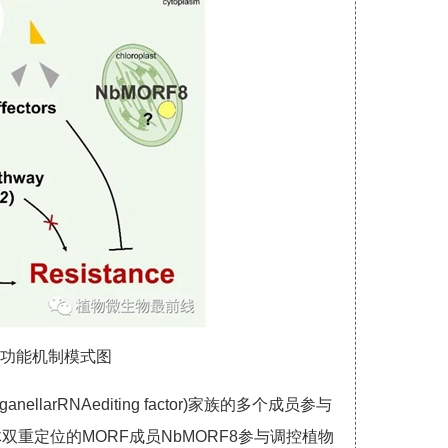
疫功能机制模式图
llarRNAediting factor)家族的多个成员参与
重定位的MORF成员NbMORF8参与调控植物