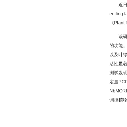
近日
editing
《Pla
该研
的功能。
以及叶绿
活性显
测试发现
定量PC
NbMO
调控植物