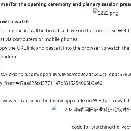
Time (for the opening ceremony and plenary session pres
How to watch
 online forum will be broadcast live on the Enterprise WeC
st via computers or mobile phones.
Copy the URL link and paste it into the browser to watch th
ended)
k：
ps://lexiangla.com/open-live/lives/dfa0e2dc0c6211ebac578
y_from=d7aa826cd37711e7bf815254005b9a60
All viewers can scan the below app code on WeChat to watch
code for watchingtheliveb