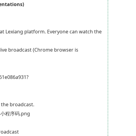
entations)
hat Lexiang platform. Everyone can watch the
e live broadcast (Chrome browser is
661e086a931?
 the broadcast.
roadcast