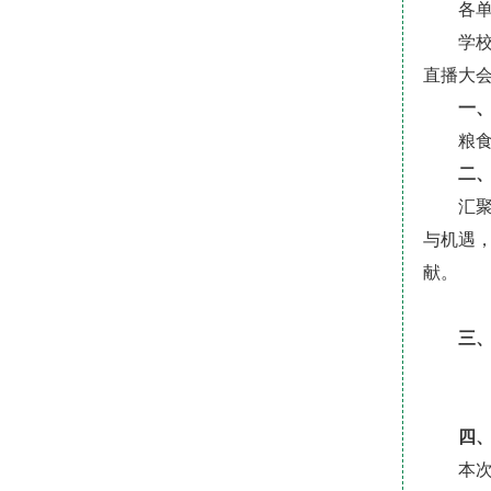
各
学校
直播大
一
粮食
二
汇
与机遇
献。
三
四
本