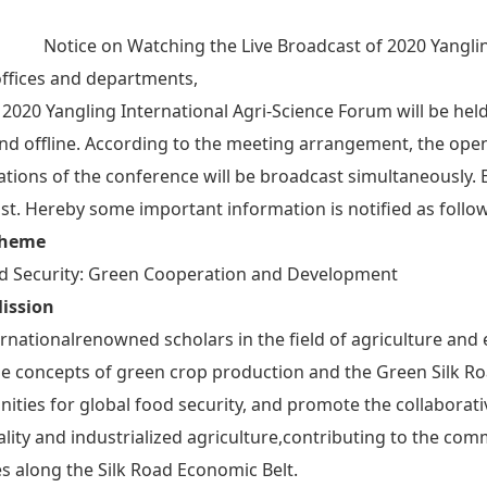
Notice on Watching the Live Broadcast of 2020 Yangli
 offices and departments,
 2020 Yangling International Agri-Science Forum will be hel
and offline. According to the meeting arrangement, the op
tions of the conference will be broadcast simultaneously. 
t. Hereby some important information is notified as follow
Theme
d Security: Green Cooperation and Development
Mission
ernationalrenowned scholars in the field of agriculture and 
he concepts of green crop production and the Green Silk Ro
ities for global food security, and promote the collaborat
lity and industrialized agriculture,contributing to the co
es along the Silk Road Economic Belt.