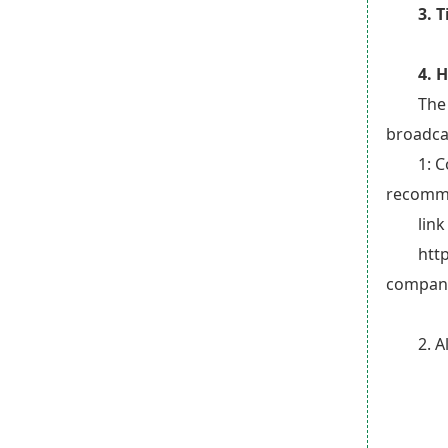
3. 
4. 
The
broadca
1: 
recomm
lin
htt
compan
2. 