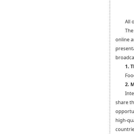
All
The
online 
presenta
broadcas
1. 
Foo
2. 
Int
share t
opportun
high-qua
countri