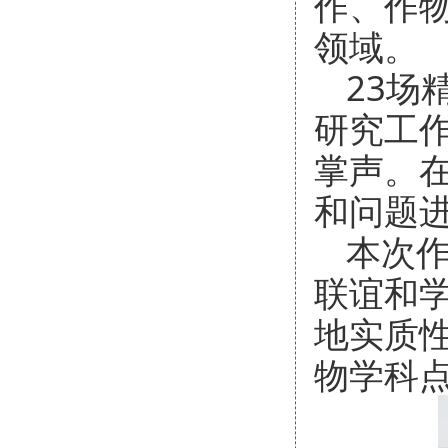
作、作
领域。
23场
研究工
掌声。
和问题
本次
联谊和
地实质
物学科